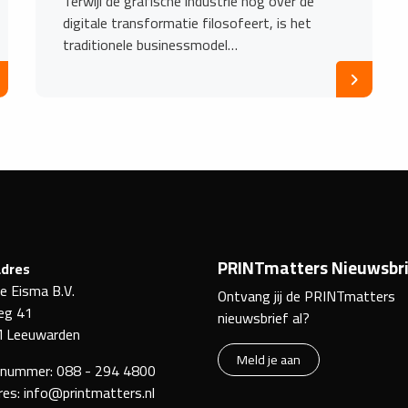
Terwijl de grafische industrie nog over de
digitale transformatie filosofeert, is het
traditionele businessmodel…
PRINTmatters Nieuwsbri
dres
ke Eisma B.V.
Ontvang jij de PRINTmatters
eg 41
nieuwsbrief al?
 Leeuwarden
Meld je aan
nnummer:
088 - 294 4800
res:
info@printmatters.nl