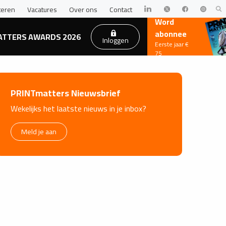
teren
Vacatures
Over ons
Contact
Word
abonnee
ATTERS AWARDS 2026
Inloggen
Eerste jaar €
75
PRINTmatters Nieuwsbrief
Wekelijks het laatste nieuws in je inbox?
Meld je aan