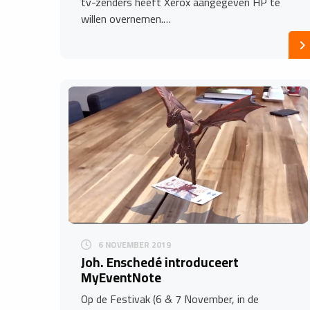
tv-zenders heeft Xerox aangegeven HP te
willen overnemen.…
6 NOVEMBER 2019
Joh. Enschedé introduceert
MyEventNote
Op de Festivak (6 & 7 November, in de