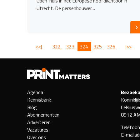
Open Huis in het Europese hoofdkantoor in
Utrecht. De persenbouwer…
<<|
322
323
324
325
326
|>>
Agenda
Bezoeka
Kennisbank
Koninklij
Blog
Celsiusw
Abonnementen
8912 AM
Adverteren
Telefoo
Vacatures
E-mailad
Over ons