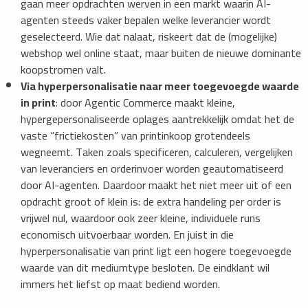
gaan meer opdrachten werven in een markt waarin AI-
agenten steeds vaker bepalen welke leverancier wordt
geselecteerd. Wie dat nalaat, riskeert dat de (mogelijke)
webshop wel online staat, maar buiten de nieuwe dominante
koopstromen valt.
Via hyperpersonalisatie naar meer toegevoegde waarde
in print
: door Agentic Commerce maakt kleine,
hypergepersonaliseerde oplages aantrekkelijk omdat het de
vaste “frictiekosten” van printinkoop grotendeels
wegneemt. Taken zoals specificeren, calculeren, vergelijken
van leveranciers en orderinvoer worden geautomatiseerd
door AI-agenten. Daardoor maakt het niet meer uit of een
opdracht groot of klein is: de extra handeling per order is
vrijwel nul, waardoor ook zeer kleine, individuele runs
economisch uitvoerbaar worden. En juist in die
hyperpersonalisatie van print ligt een hogere toegevoegde
waarde van dit mediumtype besloten. De eindklant wil
immers het liefst op maat bediend worden.