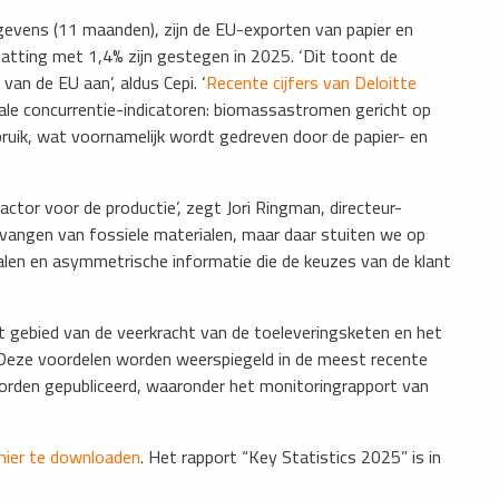
evens (11 maanden), zijn de EU-exporten van papier en
hatting met 1,4% zijn gestegen in 2025. ‘Dit toont de
an de EU aan’, aldus Cepi. ‘
Recente cijfers van Deloitte
iale concurrentie-indicatoren: biomassastromen gericht op
bruik, wat voornamelijk wordt gedreven door de papier- en
actor voor de productie’, zegt Jori Ringman, directeur-
vervangen van fossiele materialen, maar daar stuiten we op
ialen en asymmetrische informatie die de keuzes van de klant
et gebied van de veerkracht van de toeleveringsketen en het
Deze voordelen worden weerspiegeld in de meest recente
orden gepubliceerd, waaronder het monitoringrapport van
hier te downloaden
. Het rapport “Key Statistics 2025” is in