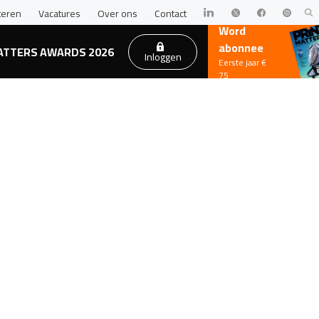
teren
Vacatures
Over ons
Contact
Word
abonnee
ATTERS AWARDS 2026
Inloggen
Eerste jaar €
75