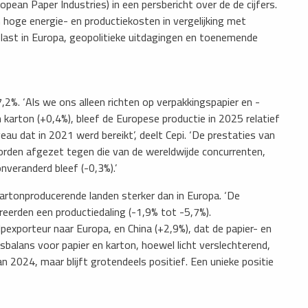
pean Paper Industries) in een persbericht over de de cijfers.
 hoge energie- en productiekosten in vergelijking met
slast in Europa, geopolitieke uitdagingen en toenemende
,2%. ‘Als we ons alleen richten op verpakkingspapier en -
n karton (+0,4%), bleef de Europese productie in 2025 relatief
au dat in 2021 werd bereikt’, deelt Cepi. ‘De prestaties van
rden afgezet tegen die van de wereldwijde concurrenten,
nveranderd bleef (-0,3%).’
kartonproducerende landen sterker dan in Europa. ‘De
reerden een productiedaling (-1,9% tot -5,7%).
ulpexporteur naar Europa, en China (+2,9%), dat de papier- en
balans voor papier en karton, hoewel licht verslechterend,
 2024, maar blijft grotendeels positief. Een unieke positie