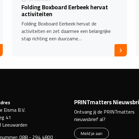
Folding Boxboard Eerbeek hervat
activiteiten
Folding Boxboard Eerbeek hervat de
activiteiten en zet daarmee een belangrijke
stap richting een duurzame…
PRINTmatters Nieuwsbri
dres
ke Eisma B.V.
Ontvang jij de PRINTmatters
eg 41
nieuwsbrief al?
 Leeuwarden
Meld je aan
nnummer:
088 - 294 4800