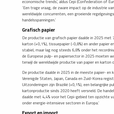
economische trends’, aldus Cepi (Confederation of Euro
‘Een trage vraag, de zware impact op de industrie van
wereldwijde concurrenten, een groeiende regelgeving
handelsspanningen.’
Grafisch papier
De productie van grafisch papier daalde in 2025 met 7
karton (+0,1%), tissuepapier (-0,8%) en ander papier e
stabiel, maar lag nog steeds 6,8% onder het recordnive
de Europese pulp- en papiersector in 2025 moeten wo
terwijl de wereldwijde productie van papier en karton o
De productie daalde in 2025 in de meeste papier- en 
Verenigde Staten, Japan, Canada en Zuid-Korea regist
Uitzonderingen zijn Brazilië (+0,1%), een belangrijke p
kartonproductie sinds 2020 heeft versneld. De handels
daalde met 4,4% voor het Cepi-gebied ten opzichte van
onder energie-intensieve sectoren in Europa.’
Export en import