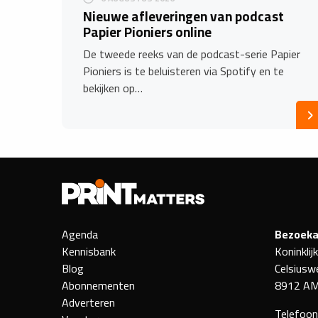
Nieuwe afleveringen van podcast
Papier Pioniers online
De tweede reeks van de podcast-serie Papier
Pioniers is te beluisteren via Spotify en te
bekijken op…
Agenda
Bezoeka
Kennisbank
Koninklij
Blog
Celsiusw
Abonnementen
8912 AM
Adverteren
Telefoo