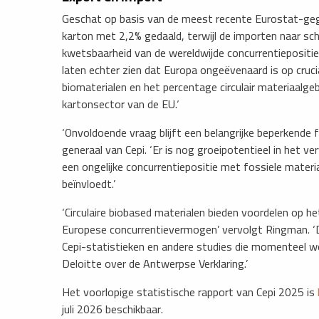
Geschat op basis van de meest recente Eurostat-geg
karton met 2,2% gedaald, terwijl de importen naar sc
kwetsbaarheid van de wereldwijde concurrentiepositie v
laten echter zien dat Europa ongeëvenaard is op cruc
biomaterialen en het percentage circulair materiaalge
kartonsector van de EU.‘
‘Onvoldoende vraag blijft een belangrijke beperkende f
generaal van Cepi. ‘Er is nog groeipotentieel in het 
een ongelijke concurrentiepositie met fossiele mater
beïnvloedt.’
‘Circulaire biobased materialen bieden voordelen op h
Europese concurrentievermogen’ vervolgt Ringman. ‘
Cepi-statistieken en andere studies die momenteel w
Deloitte over de Antwerpse Verklaring.’
​Het voorlopige statistische rapport van Cepi 2025 is
juli 2026 beschikbaar.