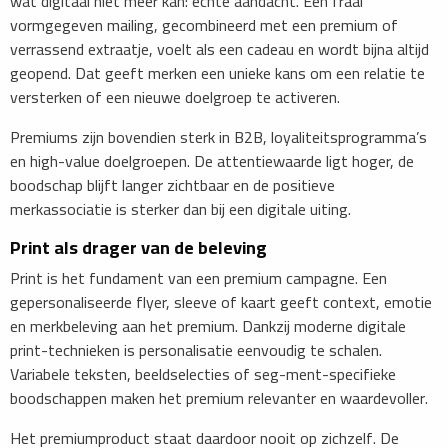
wat digitaal niet meer kan: echte aandacht. Een fraai
vormgegeven mailing, gecombineerd met een premium of
verrassend extraatje, voelt als een cadeau en wordt bijna altijd
geopend. Dat geeft merken een unieke kans om een relatie te
versterken of een nieuwe doelgroep te activeren.
Premiums zijn bovendien sterk in B2B, loyaliteitsprogramma’s
en high-value doelgroepen. De attentiewaarde ligt hoger, de
boodschap blijft langer zichtbaar en de positieve
merkassociatie is sterker dan bij een digitale uiting.
Print als drager van de beleving
Print is het fundament van een premium campagne. Een
gepersonaliseerde flyer, sleeve of kaart geeft context, emotie
en merkbeleving aan het premium. Dankzij moderne digitale
print-technieken is personalisatie eenvoudig te schalen.
Variabele teksten, beeldselecties of seg-ment-specifieke
boodschappen maken het premium relevanter en waardevoller.
Het premiumproduct staat daardoor nooit op zichzelf. De