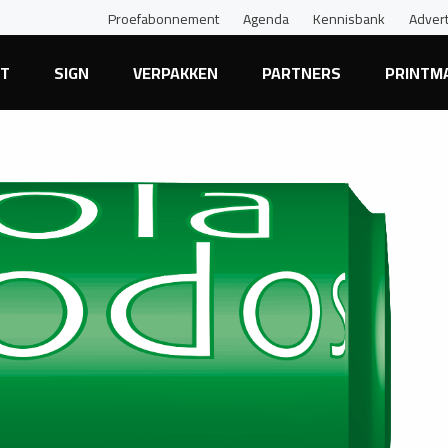
Proefabonnement
Agenda
Kennisbank
Adver
NT
SIGN
VERPAKKEN
PARTNERS
PRINTM