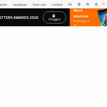
teren
Vacatures
Over ons
Contact
Word
abonnee
ATTERS AWARDS 2026
Inloggen
Eerste jaar €
75