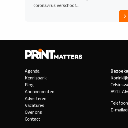
coronavirus verschoof…
Agenda
Bezoeka
Kennisbank
Koninklij
Blog
Celsiusw
Abonnementen
8912 AM
Adverteren
Telefoo
Vacatures
E-mailad
Over ons
Contact