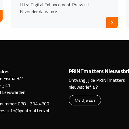
Ultra Digital Enhancement Press uit.
Bijzonder daaraan is…
PRINTmatters Nieuwsbri
dres
ke Eisma B.V.
Ontvang jij de PRINTmatters
eg 41
nieuwsbrief al?
 Leeuwarden
Meld je aan
nnummer:
088 - 294 4800
res:
info@printmatters.nl