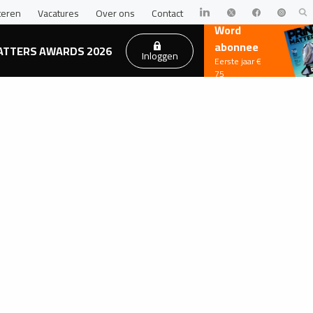
teren
Vacatures
Over ons
Contact
Word
abonnee
ATTERS AWARDS 2026
Inloggen
Eerste jaar €
75