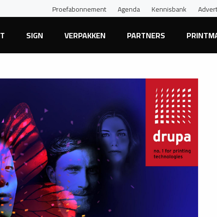
Proefabonnement
Agenda
Kennisbank
Adver
NT
SIGN
VERPAKKEN
PARTNERS
PRINTM