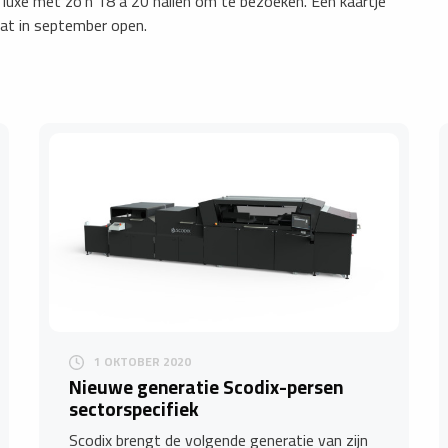
 luxe met zo’n 18 à 20 hallen om te bezoeken. Een kaartje
aat in september open.
1 OKTOBER 2020
Nieuwe generatie Scodix-persen
sectorspecifiek
Scodix brengt de volgende generatie van zijn