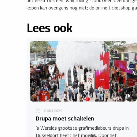
het eerst ook een ‘wayfinding’-tool. Geen overbodige
kopen kan overigens nog niet; de online ticketshop g
Lees ook
8 JULI 2020
Drupa moet schakelen
’s Werelds grootste grafimediabeurs drupa in
Düsseldorf heeft het moeilijk. Door het