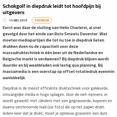
Schokgolf in diepdruk leidt tot hoofdpijn bij
uitgevers
14 MEI 2019
PREMIUM
Eerst was daar de sluiting van Helio Charleroi, al snel
gevolgd door het einde van Roto Smeets Deventer. Wat
moeten mediapartijen die tot nu toe in diepdruk lieten
drukken doen nu de capaciteit voor deze
massadruktechniek in één keer uit de Nederlandse en
Belgische markt is verdwenen? Bij diepdruk blijven wordt
duurder en bij weekbladen ook lastig qua planning. Bij
massamedia is een overstap op offset rotatiedruk evenmin
aanlokkelijk.
Diepdruk is de meest efficiënte druktechniek voor gekleurde,
omvangrijke media in hoge oplagen. Voor de niet-kenners: er
wordt gewerkt met cilinders met een gegraveerde, koperen en
daarna verchroomde huid (zie foto) die op het papier drukt.
Iedere keer dat je drukt, moet je opnieuw graveren: een dure