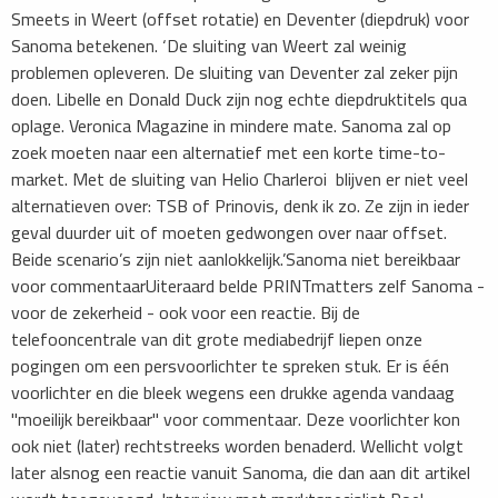
Smeets in Weert (offset rotatie) en Deventer (diepdruk) voor
Sanoma betekenen. ‘De sluiting van Weert zal weinig
problemen opleveren. De sluiting van Deventer zal zeker pijn
doen. Libelle en Donald Duck zijn nog echte diepdruktitels qua
oplage. Veronica Magazine in mindere mate. Sanoma zal op
zoek moeten naar een alternatief met een korte time-to-
market. Met de sluiting van Helio Charleroi blijven er niet veel
alternatieven over: TSB of Prinovis, denk ik zo. Ze zijn in ieder
geval duurder uit of moeten gedwongen over naar offset.
Beide scenario’s zijn niet aanlokkelijk.’Sanoma niet bereikbaar
voor commentaarUiteraard belde PRINTmatters zelf Sanoma -
voor de zekerheid - ook voor een reactie. Bij de
telefooncentrale van dit grote mediabedrijf liepen onze
pogingen om een persvoorlichter te spreken stuk. Er is één
voorlichter en die bleek wegens een drukke agenda vandaag
"moeilijk bereikbaar" voor commentaar. Deze voorlichter kon
ook niet (later) rechtstreeks worden benaderd. Wellicht volgt
later alsnog een reactie vanuit Sanoma, die dan aan dit artikel