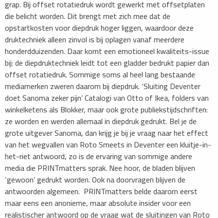
grap. Bij offset rotatiedruk wordt gewerkt met offsetplaten
die belicht worden. Dit brengt met zich mee dat de
opstartkosten voor diepdruk hoger liggen, waardoor deze
druktechniek alleen zinvol is bij oplagen vanaf meerdere
honderdduizenden. Daar komt een emotioneel kwaliteits-issue
bij: de diepdruktechniek leidt tot een gladder bedrukt papier dan
offset rotatiedruk. Sommige soms al heel lang bestaande
mediamerken zweren daarom bij diepdruk. ‘Sluiting Deventer
doet Sanoma zeker pijn’ Catalogi van Otto of Ikea, folders van
winkelketens als Blokker, maar ook grote publiekstijdschriften:
ze worden en werden allemaal in diepdruk gedrukt. Bel je de
grote uitgever Sanoma, dan krijg je bij je vraag naar het effect
van het wegvallen van Roto Smeets in Deventer een kluitje-in-
het-riet antwoord, zo is de ervaring van sommige andere
media die PRINTmatters sprak. Nee hoor, de bladen blijven
‘gewoon’ gedrukt worden. Ook na doorvragen blijven de
antwoorden algemeen. PRINTmatters belde daarom eerst
maar eens een anonieme, maar absolute insider voor een
realistischer antwoord op de vraag wat de sluitingen van Roto