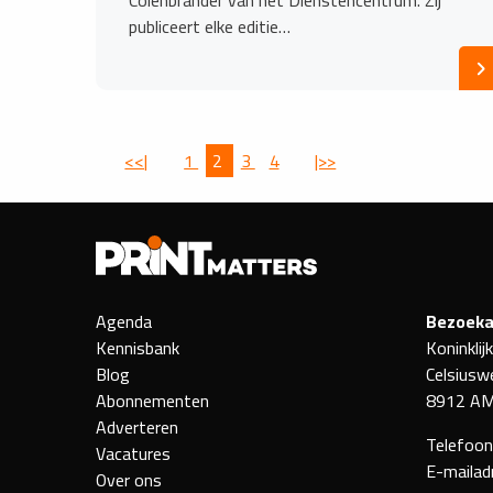
Colenbrander van het Dienstencentrum. Zij
publiceert elke editie…
<<|
1
2
3
4
|>>
Agenda
Bezoeka
Kennisbank
Koninklij
Blog
Celsiusw
Abonnementen
8912 AM
Adverteren
Telefoo
Vacatures
E-mailad
Over ons