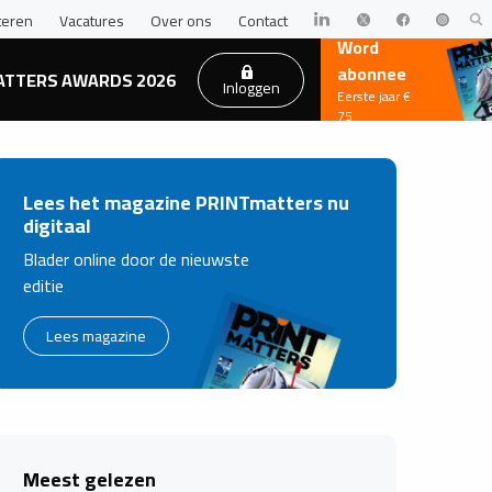
teren
Vacatures
Over ons
Contact
Word
abonnee
ATTERS AWARDS 2026
Inloggen
Eerste jaar €
75
Lees het magazine PRINTmatters nu
digitaal
Blader online door de nieuwste
editie
Lees magazine
Meest gelezen