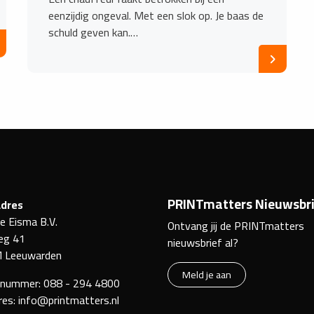
eenzijdig ongeval. Met een slok op. Je baas de
schuld geven kan.…
PRINTmatters Nieuwsbri
dres
ke Eisma B.V.
Ontvang jij de PRINTmatters
eg 41
nieuwsbrief al?
 Leeuwarden
Meld je aan
nnummer:
088 - 294 4800
res:
info@printmatters.nl